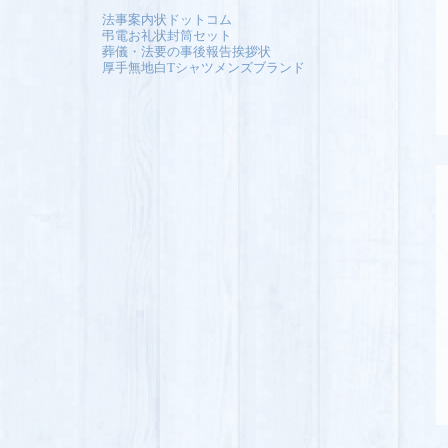
法事案内状ドットコム
弔電お礼状封筒セット
葬儀・法要の事後報告挨拶状
厚手無地白Tシャツメンズブランド