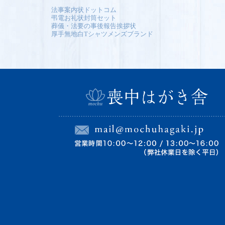
法事案内状ドットコム
弔電お礼状封筒セット
葬儀・法要の事後報告挨拶状
厚手無地白Tシャツメンズブランド