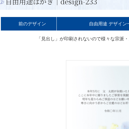
自由用途はがき｜design-233
前の
デザイン
自由用途 デザイン
「見出し」が印刷されないので
様々な宗派・