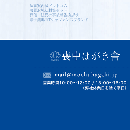
法事案内状ドットコム
弔電お礼状封筒セット
葬儀・法要の事後報告挨拶状
厚手無地白Tシャツメンズブランド