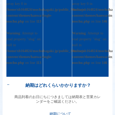
array key 0 in
array key 0 in
/home/xb164824/mochuhagaki.jp/public_html/wp-
/home/xb164824/mochuhaga
content/themes/hanwa/single-
content/themes/hanwa/singl
mochu.php
on line
113
mochu.php
on line
146
Warning
: Attempt to
Warning
: Attempt to
read property "slug" on
read property "slug" on
null in
null in
/home/xb164824/mochuhagaki.jp/public_html/wp-
/home/xb164824/mochuhaga
content/themes/hanwa/single-
content/themes/hanwa/singl
mochu.php
on line
113
mochu.php
on line
146
納期はどれくらいかかりますか？
A
商品到着のお日にちにつきましては納期表と営業カレ
ンダーをご確認ください。
納期について