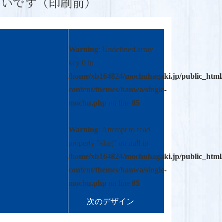
たいです（印刷前）
Warning
: Undefined array
key 0 in
/home/xb164824/mochuhagaki.jp/public_html
content/themes/hanwa/single-
mochu.php
on line
85
Warning
: Attempt to read
property "slug" on null in
/home/xb164824/mochuhagaki.jp/public_html
content/themes/hanwa/single-
mochu.php
on line
85
次の
デザイン