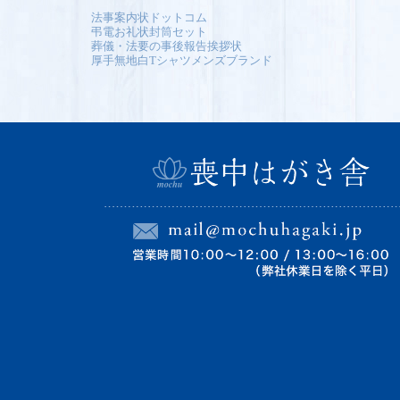
法事案内状ドットコム
弔電お礼状封筒セット
葬儀・法要の事後報告挨拶状
厚手無地白Tシャツメンズブランド