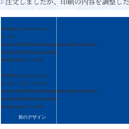
注文しましたが、印刷の内容を調整し
Warning
: Undefined array
key 0 in
/home/xb164824/mochuhagaki.jp/public_html/wp-
content/themes/hanwa/single-
mochu.php
on line
48
Warning
: Attempt to read
property "slug" on null in
/home/xb164824/mochuhagaki.jp/public_html/wp-
content/themes/hanwa/single-
mochu.php
on line
48
前の
デザイン